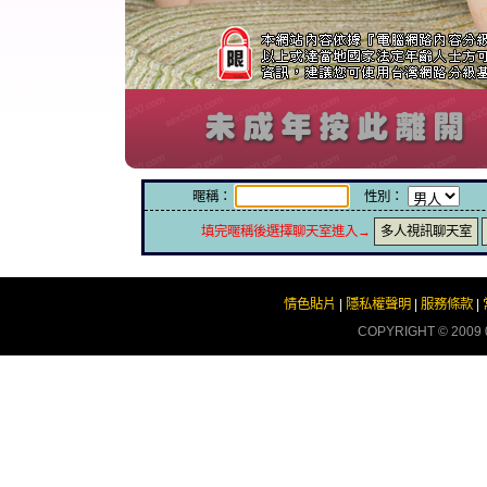
暱稱：
性別：
填完暱稱後選擇聊天室進入→
多人視訊聊天室
情色貼片
|
隱私權聲明
|
服務條款
|
COPYRIGHT © 2009